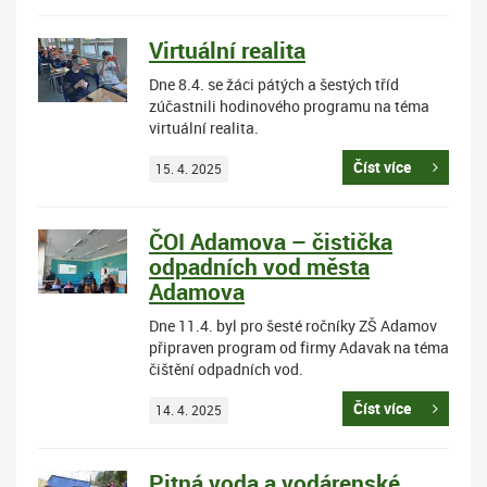
Virtuální realita
Dne 8.4. se žáci pátých a šestých tříd
zúčastnili hodinového programu na téma
virtuální realita.
Číst více
15. 4. 2025
ČOI Adamova – čistička
odpadních vod města
Adamova
Dne 11.4. byl pro šesté ročníky ZŠ Adamov
připraven program od firmy Adavak na téma
čištění odpadních vod.
Číst více
14. 4. 2025
Pitná voda a vodárenské