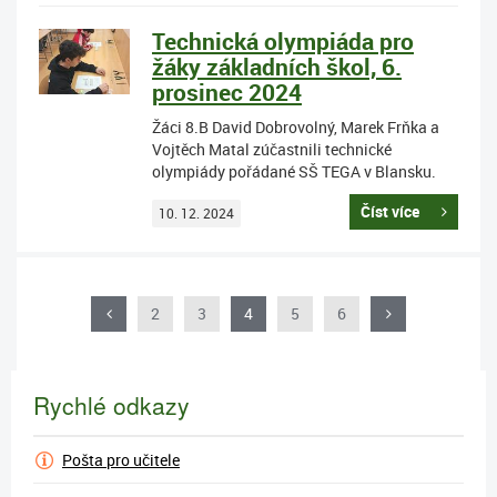
Technická olympiáda pro
žáky základních škol, 6.
prosinec 2024
Žáci 8.B David Dobrovolný, Marek Frňka a
Vojtěch Matal zúčastnili technické
olympiády pořádané SŠ TEGA v Blansku.
Číst více
10. 12. 2024
2
3
4
5
6
Rychlé odkazy
Pošta pro učitele