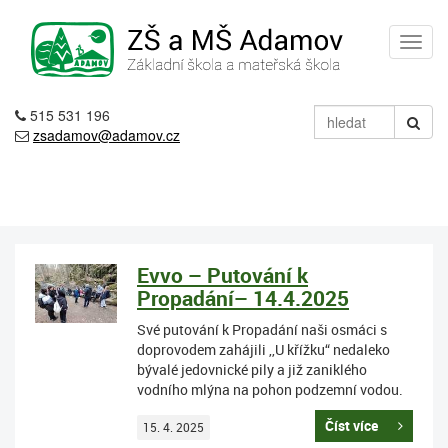
515 531 196
zsadamov@adamov.cz
Evvo – Putování k
Propadání– 14.4.2025
Své putování k Propadání naši osmáci s
doprovodem zahájili ,,U křížku“ nedaleko
bývalé jedovnické pily a již zaniklého
vodního mlýna na pohon podzemní vodou.
Číst více
15. 4. 2025