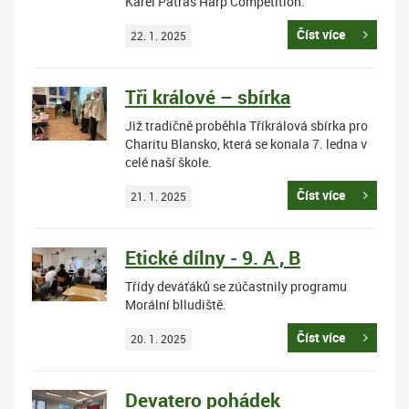
Karel Patras Harp Competition.
Číst více
22. 1. 2025
Tři králové – sbírka
Již tradičně proběhla Tříkrálová sbírka pro
Charitu Blansko, která se konala 7. ledna v
celé naší škole.
Číst více
21. 1. 2025
Etické dílny - 9. A , B
Třídy deváťáků se zúčastnily programu
Morální blludiště.
Číst více
20. 1. 2025
Devatero pohádek