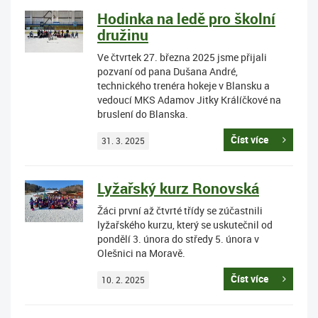
Hodinka na ledě pro školní
družinu
Ve čtvrtek 27. března 2025 jsme přijali
pozvaní od pana Dušana André,
technického trenéra hokeje v Blansku a
vedoucí MKS Adamov Jitky Králíčkové na
bruslení do Blanska.
Číst více
31. 3. 2025
Lyžařský kurz Ronovská
Žáci první až čtvrté třídy se zúčastnili
lyžařského kurzu, který se uskutečnil od
pondělí 3. února do středy 5. února v
Olešnici na Moravě.
Číst více
10. 2. 2025