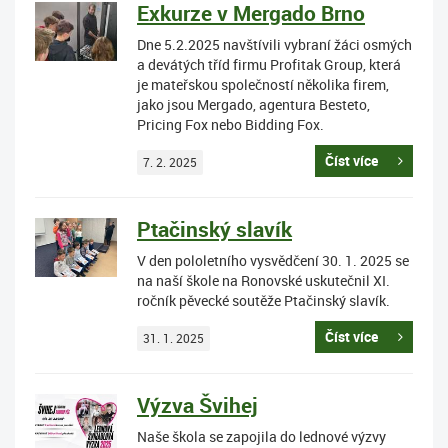
Exkurze v Mergado Brno
Dne 5.2.2025 navštívili vybraní žáci osmých
a devátých tříd firmu Profitak Group, která
je mateřskou společností několika firem,
jako jsou Mergado, agentura Besteto,
Pricing Fox nebo Bidding Fox.
Číst více
7. 2. 2025
Ptačinský slavík
V den pololetního vysvědčení 30. 1. 2025 se
na naší škole na Ronovské uskutečnil XI.
ročník pěvecké soutěže Ptačinský slavík.
Číst více
31. 1. 2025
Výzva Švihej
Naše škola se zapojila do lednové výzvy